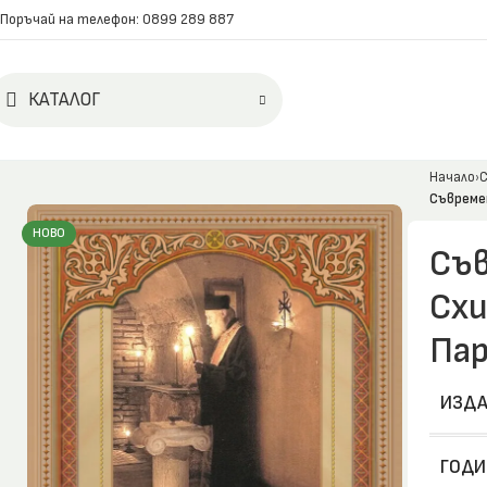
Поръчай на телефон: 0899 289 887
КАТАЛОГ
Начало
С
Съвреме
НОВО
Съв
Схи
Пар
ИЗДА
ГОДИ