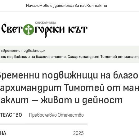
Начало
Нови издания
Блог
За нас
Контакти
ъвременни подвижници
нни подвижници на благочестието. Схиархимандрит Тимотей от манаст
ременни подвижници на благ
архимандрит Тимотей от ма
аклит – живот и дейност
ТЕЛСТВО
Православно Отечество
НА
2025