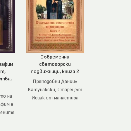
Съвременни
рафим
светогорски
от,
подвижници, книга 2
ства,
Преподобни Даниил
Катунакски, Старецът
то на
Исаак от манастира
афим е
Дионисиу, Старецът
мените
Сава от скита Мала
а го
Света Анна
ата са