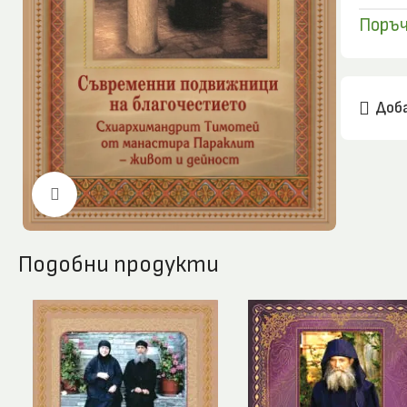
Поръч
Доба
Click to enlarge
Подобни продукти