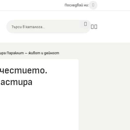
Последвай ни:
ира Параклит – живот и дейност
очестието.
настира