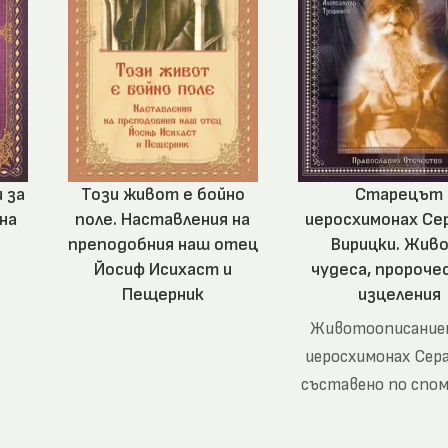
 за
Този живот е бойно
Старецът
на
поле. Наставления на
иеросхимонах Се
преподобния наш отец
Вирицки. Жив
Йосиф Исихаст и
чудеса, пророче
Пещерник
изцеления
Животоописание
иеросхимонах Сер
съставено по спо
на хора, които с
познавали. В книг