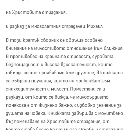
на Христовите страдания,
и разказ за многолетния страдалец Михаил
В този кратък сборник се обръща особено
внимание на милостивото отношение към ближния.
В противовес на крайната строгост, суровата
безпощадност и висока взискателност, които
твърде често проявяваме към другите, в книжката
са събрани поучения, които ни приканват към
снизходителност и милост. Поместени са и
разкази, от които се вижда, че милосърдието
понякога е от жизнено важно, съдбовно значение за
душата на човека. Книжката завършва с молитвено
възпоменаване на Христовите страдания, от
което става видно колко много скърби и страдания