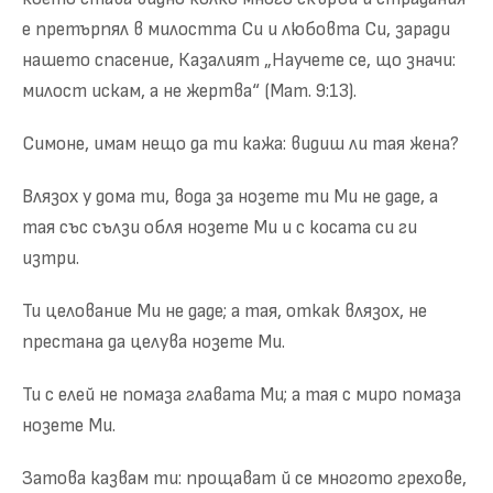
е претърпял в милостта Си и любовта Си, заради
нашето спасение, Казалият „Научете се, що значи:
милост искам, а не жертва“ (Мат. 9:13).
Симоне, имам нещо да ти кажа: видиш ли тая жена?
Влязох у дома ти, вода за нозете ти Ми не даде, а
тая със сълзи обля нозете Ми и с косата си ги
изтри.
Ти целование Ми не даде; а тая, откак влязох, не
престана да целува нозете Ми.
Ти с елей не помаза главата Ми; а тая с миро помаза
нозете Ми.
Затова казвам ти: прощават й се многото грехове,