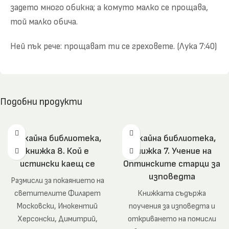
задето много обикна; а комуто малко се прощава,
той малко обича.
Ней пък рече: прощават ти се греховете. (Лука 7:40)
Подобни продукти
Покайна библиотека,
Покайна библиотека,
книжка 8. Кой е
книжка 7. Учение на
истински каещ се
Оптинските старци за
изповедта
Размисли за покаянието на
светителите Филарет
Книжката съдържа
Московски, Инокентий
поучения за изповедта и
Херсонски, Димитрий,
откриването на помисли