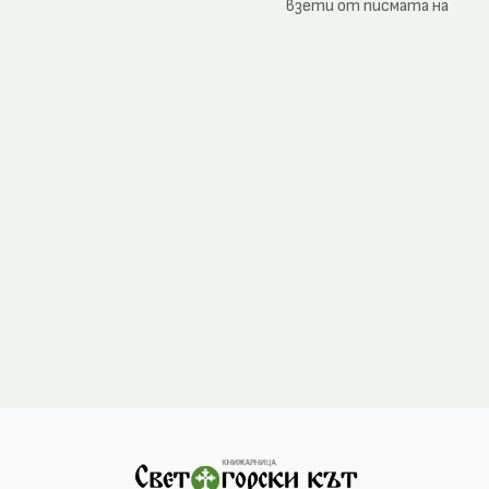
архиепископ Волински,
взети от писмата на
Теофан Затворник и др.
преподобните Макарий
Оптински, Лев Оптински,
Иосиф (Литовкин) и
Амвросий Оптински.