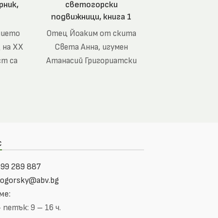
рник,
светогорски
подвижници, книга 1
нието
Отец Йоаким от скита
 на XX
Света Анна, игумен
ст са
Атанасий Григориатски
и в
и старецът Калиник
говия
Исихаст
с
99 289 887
togorsky@abv.bg
ме:
петък: 9 – 16 ч.