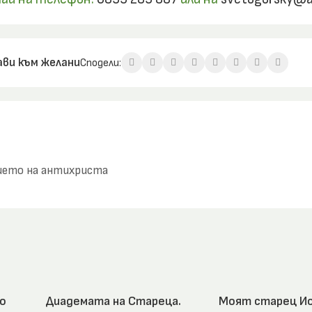
ви към желани
Сподели:
ието на антихриста
о
Диадемата на Стареца.
Моят старец Ио