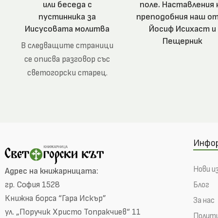
или беседа с
поле. Наставления 
пустинника за
преподобния наш о
Иисусовата молитва
Йосиф Исихаст и
Пещерник
В следващите страници
се описва разговор със
светогорски старец.
Съдържание: Вечер на
планината Среща с
пустинника Беседа със
стареца за
Инфо
Нови и
Адрес на книжарницата:
гр. София 1528
Блог
Книжна борса “Гара Искър”
За нас
ул. „Поручик Христо Топракчиев“ 11
Полити