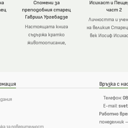
на
Спомени за
Исихаст и Пеще
тец
преподобния старец
част 2
Гавриил Ургебадзе
Личността и уче
Настоящата книга
на великия Старец
съдържа кратко
век Иосиф Исиха
животоописание,
живо запечатан
спомени на негови
спомените на не
съвременници и духовни
ученик и
чеда, и наставленията на
св. Гавриил по най-
важните теми в живота
рмация
Връзка с на
на християнина
Телефон:
08
здания
E-mail:
sve
Работно вре
понеделник – 
ка за поверителност