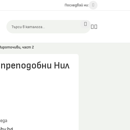
Последвай ни:
Мироточиви, част 2
 преподобни Нил
чеда
bv.bg