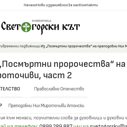
Начало
Нови издания
Блог
За нас
Контакти
ъвременни подвижници
Из „Посмъртни пророчества“ на преподобни Нил 
„Посмъртни пророчества“ на
оточиви, част 2
ТЕЛСТВО
Православно Отечество
Р
Преподобни Нил Мироточиви Атонски
ия към монаси, поучителни слова за духовници и духовни 
ай на телефон:
0899 289 887
или на
svetogorsky@a