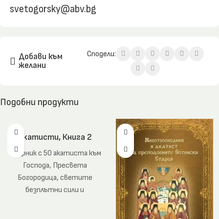
svetogorsky@abv.bg
Сподели:
Добави към
желани
Подобни продукти
Акатисти, Книга 2
Сборник с 50 акатиста към
Господа, Пресвета
Богородица, светите
безплътни сили и
светиите