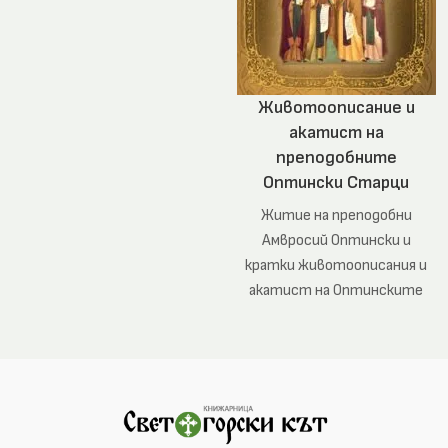
Животоописание и
акатист на
преподобните
Оптински Старци
Житие на преподобни
Амвросий Оптински и
кратки животоописания и
акатист на Оптинските
старци