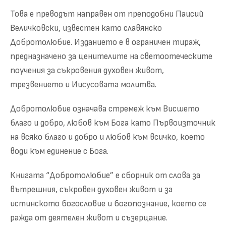
Това е преводът направен от преподобни Паисий
Величковски, известен като славянско
Добротолюбие. Изданието е в ограничен тираж,
предназначено за ценителите на светоотеческите
поучения за съкровения духовен живот,
трезвението и Иисусовата молитва.
Добротолюбие означава стремеж към Висшето
благо и добро, любов към Бога като Първоизточник
на всяко благо и добро и любов към всичко, което
води към единение с Бога.
Книгата “Добротолюбие” е сборник от слова за
вътрешния, съкровен духовен живот и за
истинското богословие и богопознание, което се
ражда от деятелен живот и съзерцание.