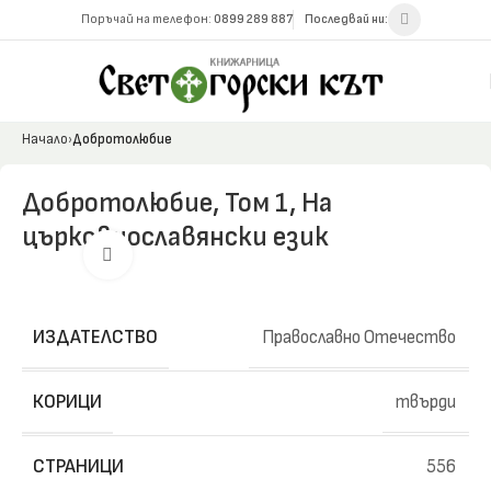
Поръчай на телефон:
0899 289 887
Последвай ни:
Начало
Добротолюбие
Добротолюбие, Том 1, На
църковнославянски език
Click to enlarge
ИЗДАТЕЛСТВО
Православно Отечество
КОРИЦИ
твърди
СТРАНИЦИ
556