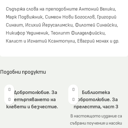
Съдържа слова на преподобните Антоний Велики,
Марк Подвижник, Симеон Нови Богослов, Григорий
Синаит, Исихий Йерусалимски, Филотей Синайски,
Никифор Уединеник, Теолипт Филаделфийски,
Калист и Игнатий Ксантопули, Евагрий монах и др.
Подобни продукти
Из Добротолюбие. За
Библиотека
претърпяването на
Добротолюбие. За
клевети и безчестие.
прелестта, част 3
В настоящото издание са
събрани поучения и насоки