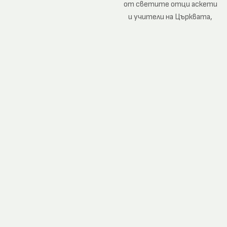
от светите отци аскети
и учители на Църквата,
помагащи за различаване на
злото вътре и извън нас