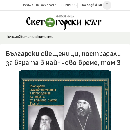
Поръчай на телефон:
0899 289 887
Последвай ни:
Начало
Жития и акатисти
Български свещеници, пострадали
за вярата в най-ново време, том 3