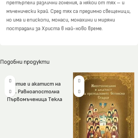
претърпели различни гонения, а някои от тях – и
мъченически край. Сред тях са предимно свещеници,
но има и епископи, монаси, монахини и миряни
пострадали за Христа в най-ново време.
Подобни продукти
Житие и акатист на
св. Равноапостолна
Първомъченица Текла