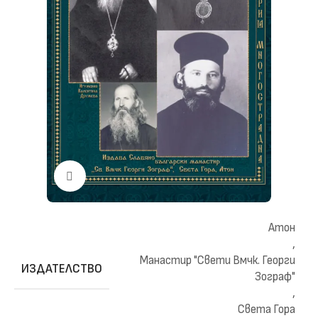
Click to enlarge
Атон
,
Манастир "Свети Вмчк. Георги
ИЗДАТЕЛСТВО
Зограф"
,
Света Гора