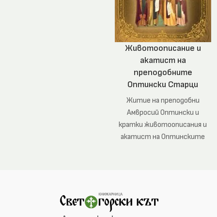
Животоописание и
акатист на
преподобните
Оптински Старци
Житие на преподобни
Амвросий Оптински и
кратки животоописания и
акатист на Оптинските
старци