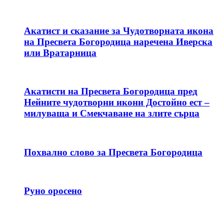
Акатист и сказание за Чудотворната икона
на Пресвета Богородица наречена Иверска
или Вратарница
Акатисти на Пресвета Богородица пред
Нейните чудотворни икони Достойно ест –
милуваща и Смекчаване на злите сърца
Похвално слово за Пресвета Богородица
Руно оросено