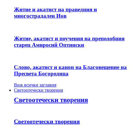
Житие и акатист на праведния и
многострадален Иов
Житие, акатист и поучения на преподобния
старец Амвросий Оптински
Слово, акатист и канон на Благовещение на
Пресвета Богородица
Виж всички заглавия
Светоотечески творения
Светоотечески творения
Светоотечески творения