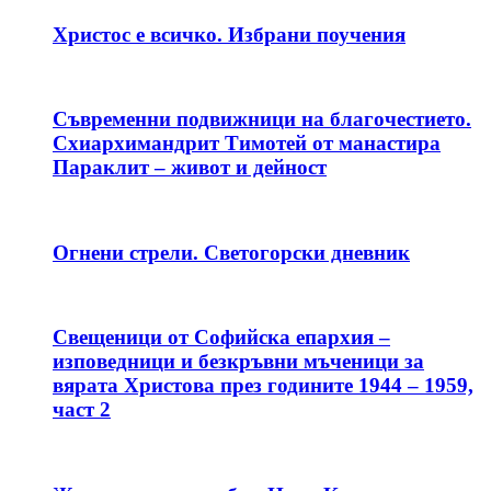
Христос е всичко. Избрани поучения
Съвременни подвижници на благочестието.
Схиархимандрит Тимотей от манастира
Параклит – живот и дейност
Огнени стрели. Светогорски дневник
Свещеници от Софийска епархия –
изповедници и безкръвни мъченици за
вярата Христова през годините 1944 – 1959,
част 2