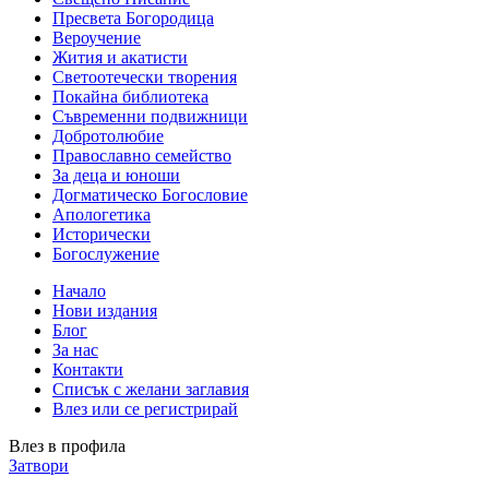
Пресвета Богородица
Вероучение
Жития и акатисти
Светоотечески творения
Покайна библиотека
Съвременни подвижници
Добротолюбие
Православно семейство
За деца и юноши
Догматическо Богословие
Апологетика
Исторически
Богослужение
Начало
Нови издания
Блог
За нас
Контакти
Списък с желани заглавия
Влез или се регистрирай
Влез в профила
Затвори