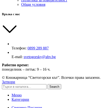
Политика за поверителност
Общи условия
Връзка с нас
Телефон:
0899 289 887
E-mail:
svetogorsky@abv.bg
Работно време:
понеделник – петък: 9 – 16 ч.
© Книжарница “Светогорски кът”. Всички права запазени.
Затвори
Search
Меню
Категории
Свещено Писание