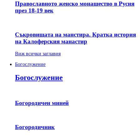
Православното женско монашество в Русия
през 18-19 век
Съкровищата на манстира. Кратка история
на Калоферския манастир
Виж всички заглавия
Богослужение
Богослужение
Богородичен миней
Богородичник