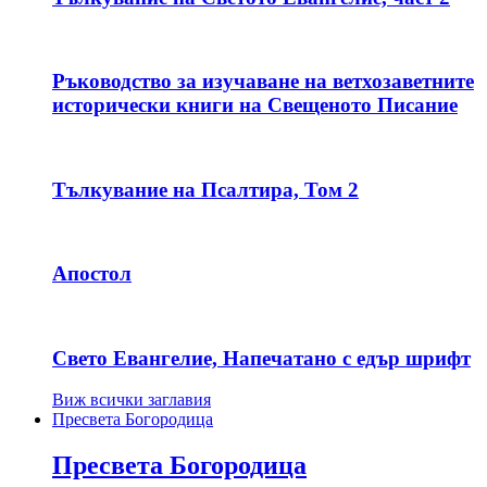
Ръководство за изучаване на ветхозаветните
исторически книги на Свещеното Писание
Тълкувание на Псалтира, Том 2
Апостол
Свето Евангелие, Напечатано с едър шрифт
Виж всички заглавия
Пресвета Богородица
Пресвета Богородица