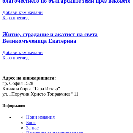
благочестието по българските земи през вековете
Добави към желани
Бърз преглед
Житие, страдание и акатист на света
Великомъченица Екатерина
Добави към желани
Бърз преглед
Адрес на книжарницата:
гр. София 1528
Книжна борса “Гара Искър”
ул. „Поручик Христо Топракчиев“ 11
Информация
Нови издания
Блог
За нас