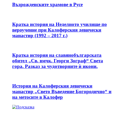
Възрожденските храмове в Русе
Кратка история на Неделното училище по
вероучение при Калоферския девически
манастир (1992 – 2017 г.)
Кратка история на славянобългарската
обител „Св. вмчк. Георги Зограф“ Света
гора. Разказ за чудотворните ѝ икони.
История на Калоферския девически
манастир „Свето Въведение Богородично“ и
на метосите в Калофер