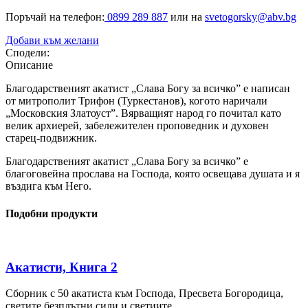
Поръчай на телефон:
0899 289 887
или на
svetogorsky@abv.bg
Добави към желани
Сподели:
Описание
Благодарственият акатист „Слава Богу за всичко” е написан
от митрополит Трифон (Туркестанов), когото наричали
„Московския Златоуст”. Вярващият народ го почитал като
велик архиерей, забележителен проповедник и духовен
старец-подвижник.
Благодарственият акатист „Слава Богу за всичко” е
благоговейна прослава на Господа, която освещава душата и я
въздига към Него.
Подобни продукти
Акатисти, Книга 2
Сборник с 50 акатиста към Господа, Пресвета Богородица,
светите безплътни сили и светиите