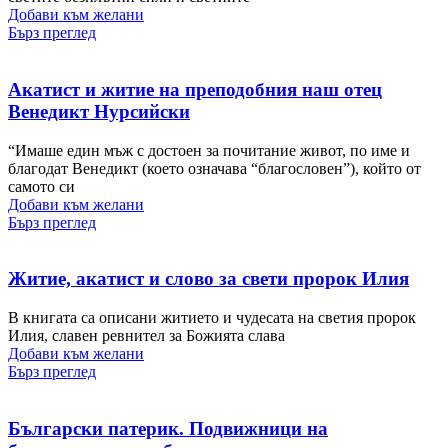
Добави към желани
Бърз преглед
Акатист и житие на преподобния наш отец
Венедикт Нурсийски
“Имаше един мъж с достоен за почитание живот, по име и
благодат Венедикт (което означава “благословен”), който от
самото си
Добави към желани
Бърз преглед
Житие, акатист и слово за свети пророк Илия
В книгата са описани житието и чудесата на светия пророк
Илия, славен ревнител за Божията слава
Добави към желани
Бърз преглед
Български патерик. Подвижници на